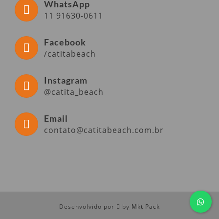
WhatsApp
11 91630-0611
Facebook
/catitabeach
Instagram
@catita_beach
Email
contato@catitabeach.com.br
Desenvolvido por
by
Mkt Pack