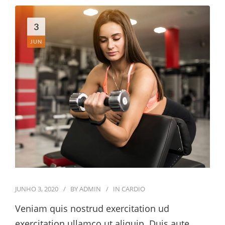
3
JUN
JUNHO 3, 2020
BY
ADMIN
IN
CARDIO
Veniam quis nostrud exercitation ud
exercitation ullamco ut aliquip. Duis aute