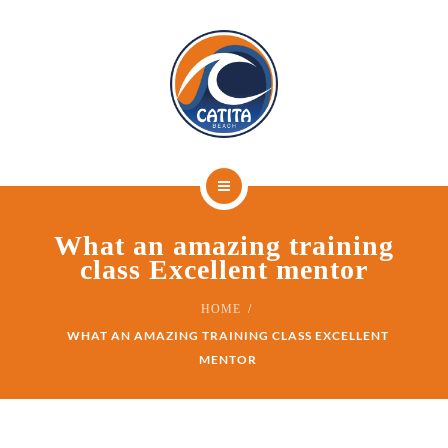
SERVIÇOS
CONTATO
RESERVE AGORA
HOME
What an amazing training
QUEM SOMOS
class Excellent mentor
SERVIÇOS
HOME
WHAT AN AMAZING TRAINING CLASS EXCELLENT
CONTATO
MENTOR
RESERVE AGORA