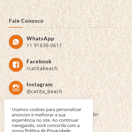
Fale Conosco
WhatsApp
11 91630-0611
Facebook
/catitabeach
Instagram
@catita_beach
Email
Usamos cookies para personalizar
contato@catitabeach.com.br
anúncios e melhorar a sua
experiência no site. Ao continuar
navegando, você concorda com a
nossa
Política de Privacidade.