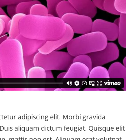
etur adipiscing elit. Morbi gravida
. Duis aliquam dictum feugiat. Quisque elit
tae, mattis non est. Aliquam erat volutpat.