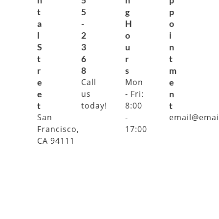
n
5
n
p
t
5
g
p
a
-
H
o
l
2
o
i
S
3
u
n
t
6
r
t
r
8
s
m
e
Call
Mon
e
e
us
- Fri:
n
t
today!
8:00
t
San
-
email@emai
Francisco,
17:00
CA 94111