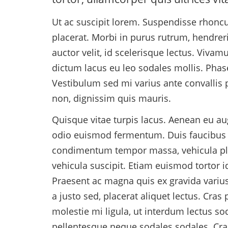
Ut ac suscipit lorem. Suspendisse rhoncus
placerat. Morbi in purus rutrum, hendreri
auctor velit, id scelerisque lectus. Viva
dictum lacus eu leo sodales mollis. Phasell
Vestibulum sed mi varius ante convallis p
non, dignissim quis mauris.
Quisque vitae turpis lacus. Aenean eu au
odio euismod fermentum. Duis faucibus e
condimentum tempor massa, vehicula plac
vehicula suscipit. Etiam euismod tortor i
Praesent ac magna quis ex gravida varius e
a justo sed, placerat aliquet lectus. Cras
molestie mi ligula, ut interdum lectus sod
pellentesque neque sodales sodales. Cras