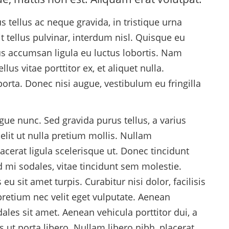
 tellus ac neque gravida, in tristique urna
t tellus pulvinar, interdum nisl. Quisque eu
mus accumsan ligula eu luctus lobortis. Nam
us vitae porttitor ex, et aliquet nulla.
orta. Donec nisi augue, vestibulum eu fringilla
gue nunc. Sed gravida purus tellus, a varius
lit ut nulla pretium mollis. Nullam
erat ligula scelerisque ut. Donec tincidunt
d mi sodales, vitae tincidunt sem molestie.
u sit amet turpis. Curabitur nisi dolor, facilisis
 pretium nec velit eget vulputate. Aenean
ales sit amet. Aenean vehicula porttitor dui, a
 ut porta libero. Nullam libero nibh, placerat